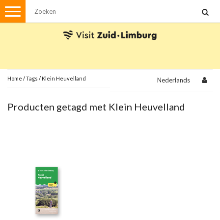
Menu
Wandelen
Stadswandelingen
Fietsen
Met de auto
Home
/
Tags
/
Klein Heuvelland
Nederlands
Visvergunningen
Producten getagd met Klein Heuvelland
Brochures en kaarten
Plattegronden
Uit de streek
Spellen
Streekpakketten
Kerstpakketten
Ansichtkaarten