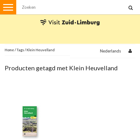
Menu
Wandelen
Stadswandelingen
Fietsen
Met de auto
Home
/
Tags
/
Klein Heuvelland
Nederlands
Visvergunningen
Producten getagd met Klein Heuvelland
Brochures en kaarten
Plattegronden
Uit de streek
Spellen
Streekpakketten
Kerstpakketten
Ansichtkaarten