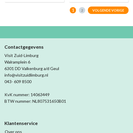
1
2
VOLGENDE VORIGE
Contactgegevens
Visit Zuid-Limburg
Walramplein 6
6301 DD Valkenburg a/d Geul
info@visitzuidlimburg.nl
043- 609 8500
KvK nummer: 14063449
BTW nummer: NL807531650B01
Klantenservice
Over ons