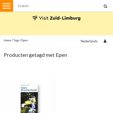
Menu
Wandelen
Stadswandelingen
Fietsen
Met de auto
Home
/
Tags
/
Epen
Nederlands
Visvergunningen
Producten getagd met Epen
Brochures en kaarten
Plattegronden
Uit de streek
Spellen
Streekpakketten
Kerstpakketten
Ansichtkaarten