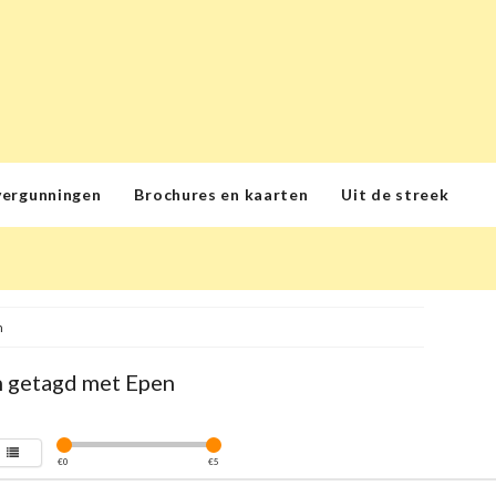
vergunningen
Brochures en kaarten
Uit de streek
n
 getagd met Epen
€
0
€
5