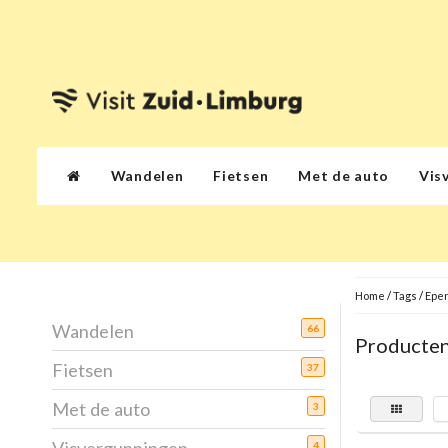
Wandelen
Fietsen
Met de auto
Vis
Home
/
Tags
/
Epe
Wandelen
66
Producten
Fietsen
37
Met de auto
3
4