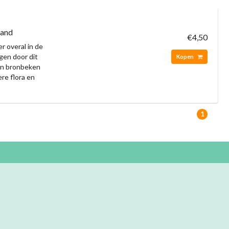
land
€4,50
r overal in de
gen door dit
Kopen
 en bronbeken
re flora en
1