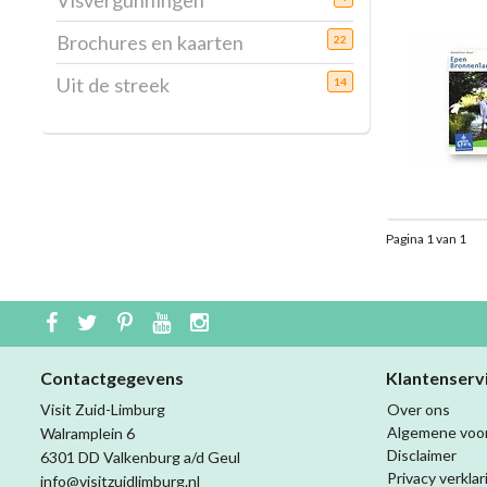
Visvergunningen
Brochures en kaarten
22
Uit de streek
14
Pagina 1 van 1
Contactgegevens
Klantenserv
Visit Zuid-Limburg
Over ons
Algemene voo
Walramplein 6
Disclaimer
6301 DD Valkenburg a/d Geul
Privacy verklar
info@visitzuidlimburg.nl