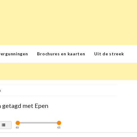
vergunningen
Brochures en kaarten
Uit de streek
n
 getagd met Epen
€
0
€
5