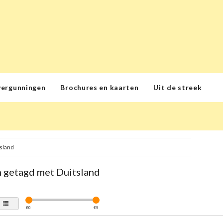
vergunningen
Brochures en kaarten
Uit de streek
sland
 getagd met Duitsland
€
0
€
5