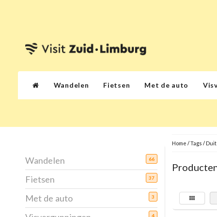
Wandelen
Fietsen
Met de auto
Vis
Home
/
Tags
/
Duit
Wandelen
66
Producten
Fietsen
37
Met de auto
3
4