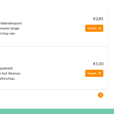
€2,85
Drielandenpunt
lometer lange
Kopen
en hop van
€1,10
mpelveld
van het Akense
Kopen
Vetschau.
1