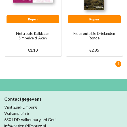
Kopen
Kopen
Fietsroute Kalkbaan
Fietsroute De Drielanden
Simpelveld-Aken
Ronde
€1,10
€2,85
1
Contactgegevens
Visit Zuid-Limburg
Walramplein 6
6301 DD Valkenburg a/d Geul
info@visitzuidlimburg.nl