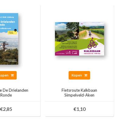
Kopen
Kopen
te De Drielanden
Fietsroute Kalkbaan
Ronde
Simpelveld-Aken
€2,85
€1,10