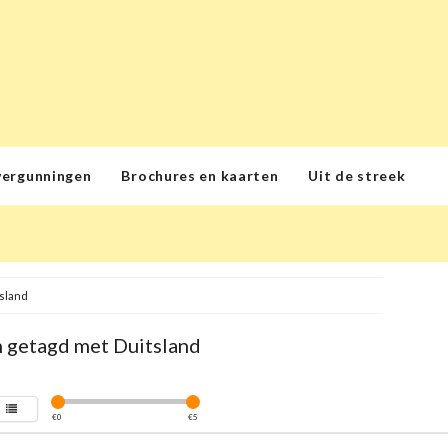
vergunningen
Brochures en kaarten
Uit de streek
sland
 getagd met Duitsland
€
0
€
5