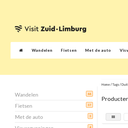
Wandelen
Fietsen
Met de auto
Vis
Home
/
Tags
/
Duit
Wandelen
66
Producten
Fietsen
37
Met de auto
3
4