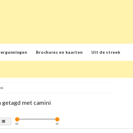
vergunningen
Brochures en kaarten
Uit de streek
ni
 getagd met camini
€
0
€
5