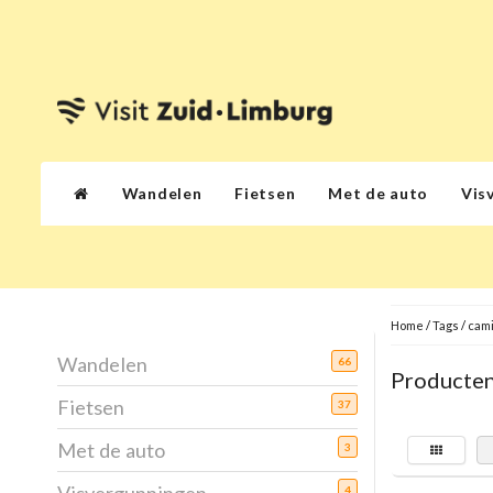
Wandelen
Fietsen
Met de auto
Vis
Home
/
Tags
/
cami
Wandelen
66
Producten
Fietsen
37
Met de auto
3
4