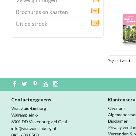
Visvergunningen
Brochures en kaarten
22
Uit de streek
14
Pagina 1 van 1
Contactgegevens
Klantenserv
Visit Zuid-Limburg
Over ons
Algemene voo
Walramplein 6
Disclaimer
6301 DD Valkenburg a/d Geul
Privacy verklar
info@visitzuidlimburg.nl
Verzenden & r
043- 609 8500