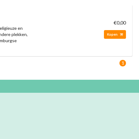
€0,00
eligieuze en
ondere plekken,
Kopen
Limburgse
1