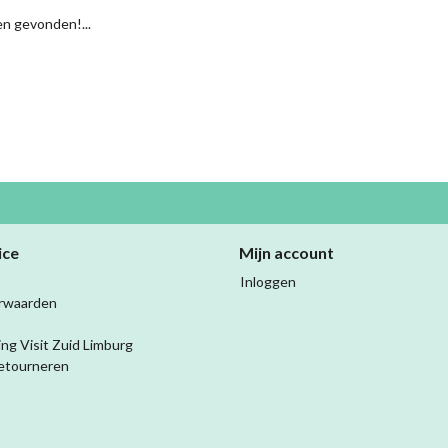
n gevonden!...
ice
Mijn account
Inloggen
rwaarden
ing Visit Zuid Limburg
etourneren