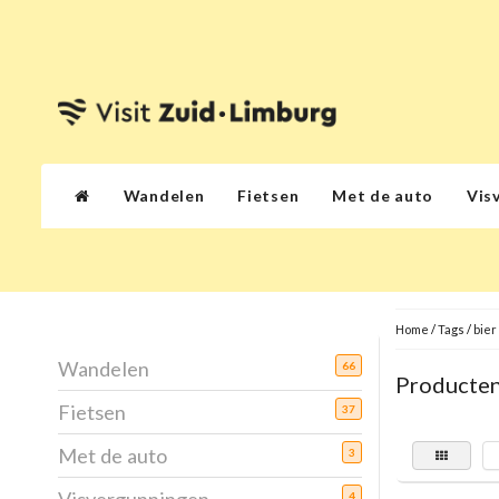
Wandelen
Fietsen
Met de auto
Vis
Home
/
Tags
/
bier
Wandelen
66
Producten
Fietsen
37
Met de auto
3
4