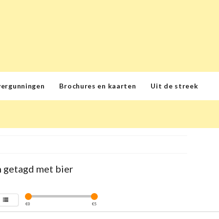
vergunningen
Brochures en kaarten
Uit de streek
 getagd met bier
€
0
€
5