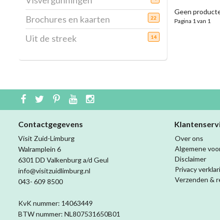
Visvergunningen
Geen producte
Brochures en kaarten
22
Pagina 1 van 1
Uit de streek
14
Contactgegevens
Klantenserv
Visit Zuid-Limburg
Over ons
Algemene voo
Walramplein 6
Disclaimer
6301 DD Valkenburg a/d Geul
Privacy verklar
info@visitzuidlimburg.nl
Verzenden & r
043- 609 8500
KvK nummer: 14063449
BTW nummer: NL807531650B01