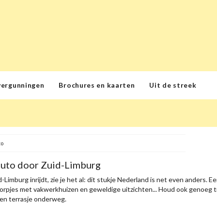
vergunningen
Brochures en kaarten
Uit de streek
to
auto door Zuid-Limburg
-Limburg inrijdt, zie je het al: dit stukje Nederland is net even anders. 
orpjes met vakwerkhuizen en geweldige uitzichten... Houd ook genoeg ti
een terrasje onderweg.