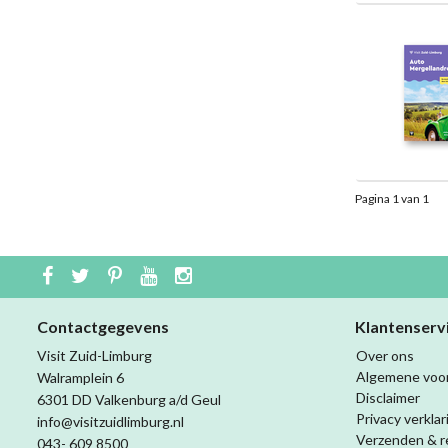
Pagina 1 van 1
Contactgegevens
Klantenserv
Visit Zuid-Limburg
Over ons
Algemene voo
Walramplein 6
Disclaimer
6301 DD Valkenburg a/d Geul
Privacy verklar
info@visitzuidlimburg.nl
Verzenden & r
043- 609 8500