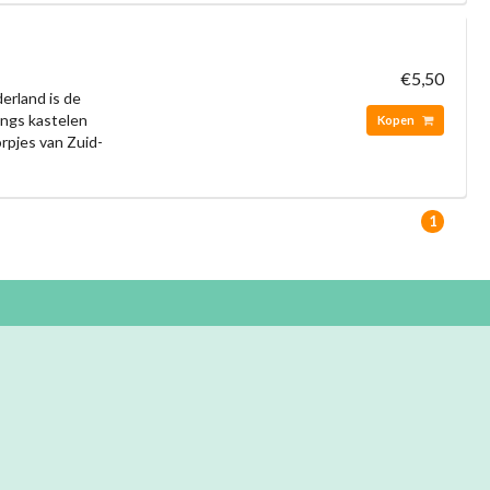
€5,50
erland is de
langs kastelen
Kopen
rpjes van Zuid-
1