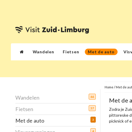
Wandelen
Fietsen
Met de auto
Vis
Home
/
Met de au
Wandelen
66
Met de 
Fietsen
37
Zodra je Zuid
pittoreske d
Met de auto
3
picknick of 
4