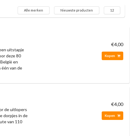
Alle merken
Nieuwste producten
12
€4,00
een uitstapje
voor deze 80
Kopen
 België en
n één van de
€4,00
r de uitlopers
e dorpjes in de
Kopen
oute van 110