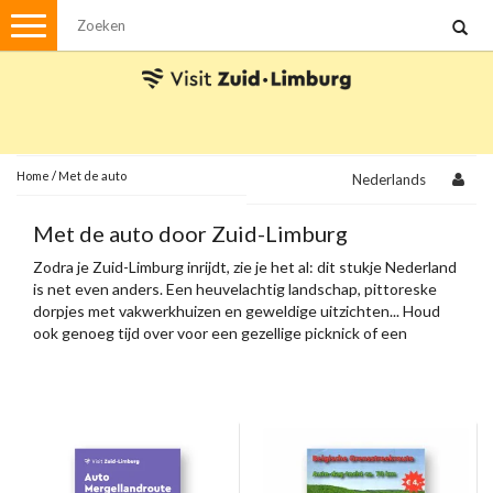
Menu
Wandelen
Stadswandelingen
Fietsen
Met de auto
Home
/
Met de auto
Nederlands
Visvergunningen
Met de auto door Zuid-Limburg
Zodra je Zuid-Limburg inrijdt, zie je het al: dit stukje Nederland
Brochures en kaarten
is net even anders. Een heuvelachtig landschap, pittoreske
dorpjes met vakwerkhuizen en geweldige uitzichten... Houd
Plattegronden
Uit de streek
ook genoeg tijd over voor een gezellige picknick of een
terrasje onderweg.
Spellen
Streekpakketten
Kerstpakketten
Ansichtkaarten