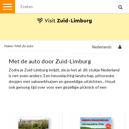
Menu
Wandelen
Stadswandelingen
Fietsen
Met de auto
Home
/
Met de auto
Nederlands
Visvergunningen
Met de auto door Zuid-Limburg
Zodra je Zuid-Limburg inrijdt, zie je het al: dit stukje Nederland
Brochures en kaarten
is net even anders. Een heuvelachtig landschap, pittoreske
dorpjes met vakwerkhuizen en geweldige uitzichten... Houd
Plattegronden
Uit de streek
ook genoeg tijd over voor een gezellige picknick of een
terrasje onderweg.
Spellen
Streekpakketten
Kerstpakketten
Ansichtkaarten