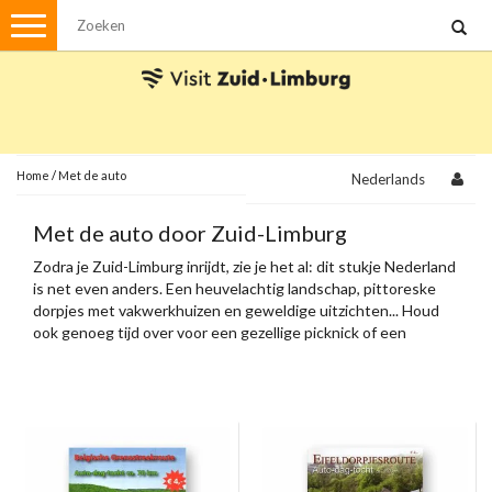
Menu
Wandelen
Stadswandelingen
Fietsen
Met de auto
Home
/
Met de auto
Nederlands
Visvergunningen
Met de auto door Zuid-Limburg
Zodra je Zuid-Limburg inrijdt, zie je het al: dit stukje Nederland
Brochures en kaarten
is net even anders. Een heuvelachtig landschap, pittoreske
dorpjes met vakwerkhuizen en geweldige uitzichten... Houd
Plattegronden
Uit de streek
ook genoeg tijd over voor een gezellige picknick of een
terrasje onderweg.
Spellen
Streekpakketten
Kerstpakketten
Ansichtkaarten