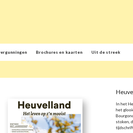
vergunningen
Brochures en kaarten
Uit de streek
Heuve
In het He
het glooi
Bourgondi
stoken, d
tijdschrif