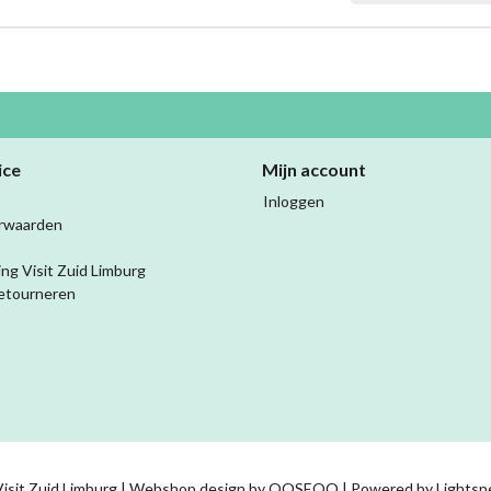
ice
Mijn account
Inloggen
rwaarden
ing Visit Zuid Limburg
etourneren
isit Zuid Limburg | Webshop design by
OOSEOO
| Powered by
Lightsp