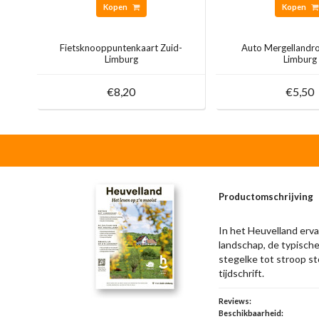
Kopen
Kopen
Fietsknooppuntenkaart Zuid-
Auto Mergellandro
Limburg
Limburg
€8,20
€5,50
Productomschrijving
In het Heuvelland erva
landschap, de typische
stegelke tot stroop sto
tijdschrift.
Reviews:
Beschikbaarheid: