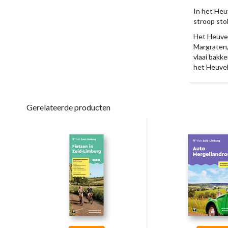
In het Heuv
stroop stok
Het Heuvel
Margraten,
vlaai bakk
het Heuvel
Gerelateerde producten