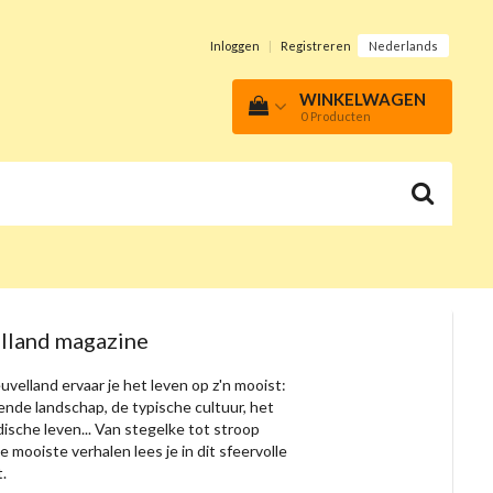
Inloggen
|
Registreren
Nederlands
WINKELWAGEN
0
Producten
lland magazine
uvelland ervaar je het leven op z'n mooist:
ende landschap, de typische cultuur, het
sche leven... Van stegelke tot stroop
e mooiste verhalen lees je in dit sfeervolle
t.