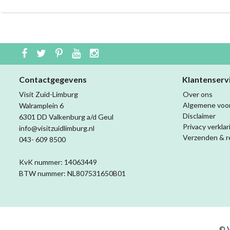
Contactgegevens
Klantenserv
Visit Zuid-Limburg
Over ons
Algemene voo
Walramplein 6
Disclaimer
6301 DD Valkenburg a/d Geul
Privacy verklar
info@visitzuidlimburg.nl
Verzenden & r
043- 609 8500
KvK nummer: 14063449
BTW nummer: NL807531650B01
© V