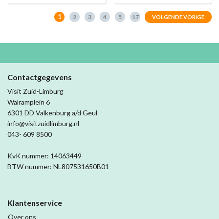
1
2
3
4
5
17
VOLGENDE VORIGE
Contactgegevens
Visit Zuid-Limburg
Walramplein 6
6301 DD Valkenburg a/d Geul
info@visitzuidlimburg.nl
043- 609 8500
KvK nummer: 14063449
BTW nummer: NL807531650B01
Klantenservice
Over ons