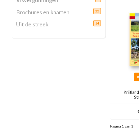
Visvergunningen
Brochures en kaarten
22
Uit de streek
14
Krijtla
St
Pagina 1 van 1