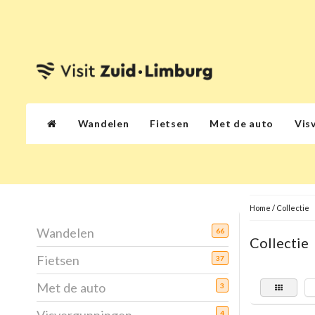
Wandelen
Fietsen
Met de auto
Vis
Home
/
Collectie
Wandelen
66
Collectie
Fietsen
37
Met de auto
3
4