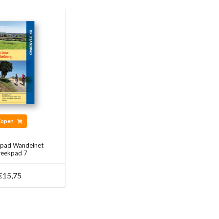
Kopen
ndpad Wandelnet
reekpad 7
€15,75