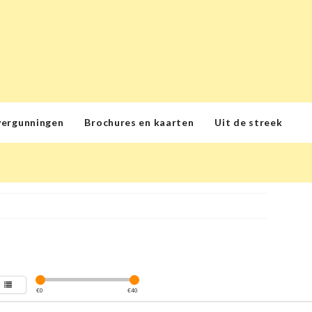
vergunningen
Brochures en kaarten
Uit de streek
€
0
€
40