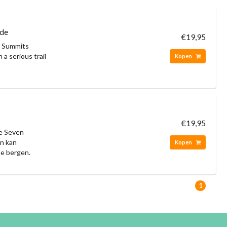
ide
€19,95
n Summits
 a serious trail
Kopen
€19,95
de Seven
en kan
Kopen
te bergen.
1