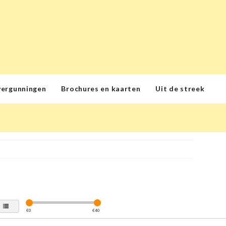
vergunningen
Brochures en kaarten
Uit de streek
€
0
€
40