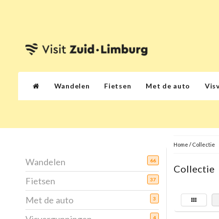
Wandelen
Fietsen
Met de auto
Vis
Home
/
Collectie
Wandelen
66
Collectie
Fietsen
37
Met de auto
3
4