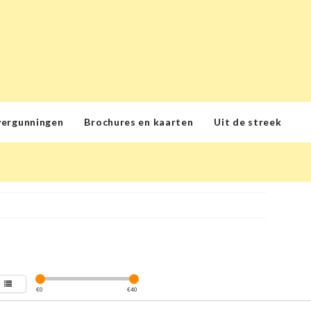
vergunningen
Brochures en kaarten
Uit de streek
€
0
€
40