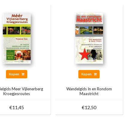
Kopen
Kopen
lgids Meer Vijlenerberg
Wandelgids In en Rondom
Kroegjesroutes
Maastricht
€11,45
€12,50