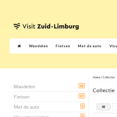
Wandelen
Fietsen
Met de auto
Vis
Home
/
Collectie
Wandelen
66
Collectie
Fietsen
37
Met de auto
3
4