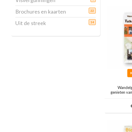
Visvergunningen
Brochures en kaarten
22
Uit de streek
14
Wandelg
genieten va