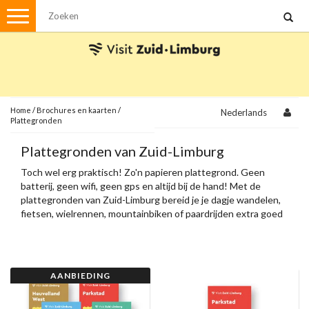
Menu
Wandelen
Stadswandelingen
Fietsen
Met de auto
Home
/
Brochures en kaarten
/
Nederlands
Plattegronden
Visvergunningen
Plattegronden van Zuid-Limburg
Toch wel erg praktisch! Zo'n papieren plattegrond. Geen
Brochures en kaarten
batterij, geen wifi, geen gps en altijd bij de hand! Met de
Plattegronden
plattegronden van Zuid-Limburg bereid je je dagje wandelen,
Uit de streek
fietsen, wielrennen, mountainbiken of paardrijden extra goed
voor.
Spellen
Streekpakketten
AANBIEDING
Kerstpakketten
Ansichtkaarten