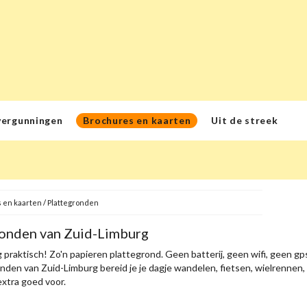
vergunningen
Brochures en kaarten
Uit de streek
 en kaarten
/
Plattegronden
ronden van Zuid-Limburg
 praktisch! Zo'n papieren plattegrond. Geen batterij, geen wifi, geen gps
nden van Zuid-Limburg bereid je je dagje wandelen, fietsen, wielrennen
extra goed voor.