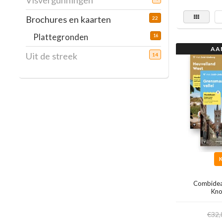
Visvergunningen
Brochures en kaarten
22
Plattegronden
16
AA
Uit de streek
14
Combidea
Kno
€32