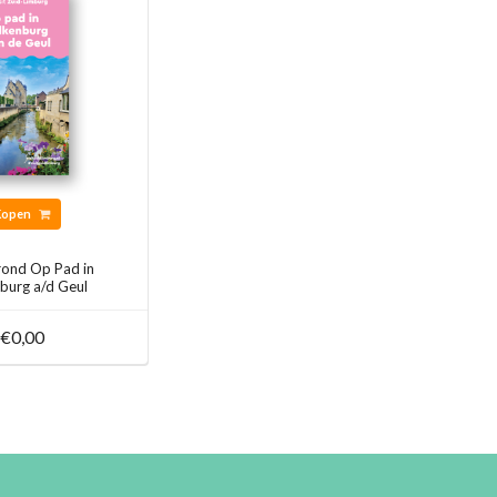
Kopen
rond Op Pad in
burg a/d Geul
€0,00