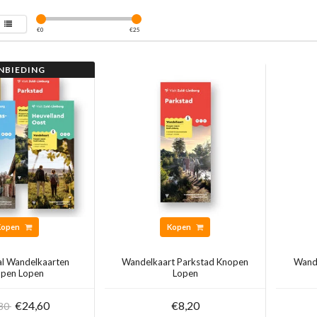
€
0
€
25
NBIEDING
Kopen
Kopen
l Wandelkaarten
Wandelkaart Parkstad Knopen
Wande
pen Lopen
Lopen
€24,60
€8,20
,80