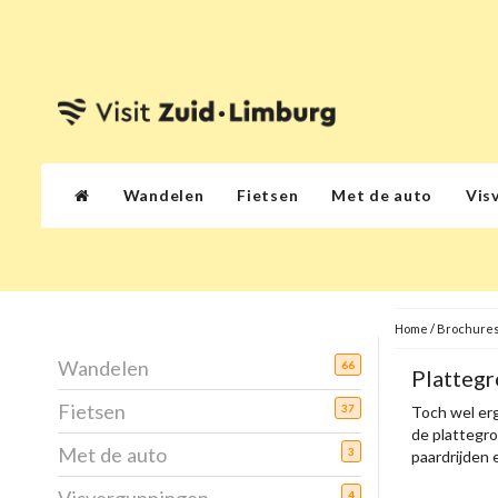
Wandelen
Fietsen
Met de auto
Vis
Home
/
Brochures
Wandelen
66
Platteg
Fietsen
37
Toch wel erg
de plattegro
Met de auto
3
paardrijden 
4