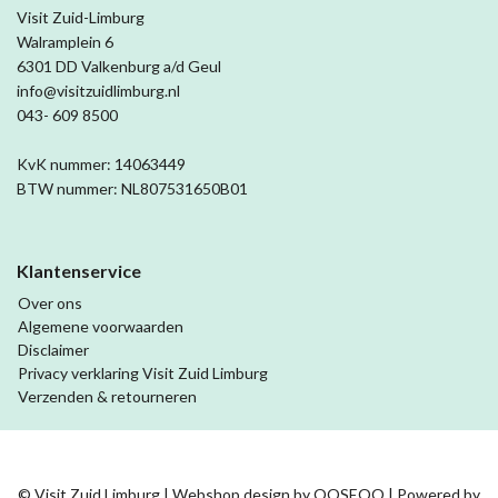
Visit Zuid-Limburg
Walramplein 6
6301 DD Valkenburg a/d Geul
info@visitzuidlimburg.nl
043- 609 8500
KvK nummer: 14063449
BTW nummer: NL807531650B01
Klantenservice
Over ons
Algemene voorwaarden
Disclaimer
Privacy verklaring Visit Zuid Limburg
Verzenden & retourneren
© Visit Zuid Limburg | Webshop design by
OOSEOO
| Powered by