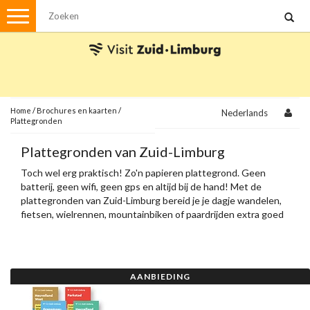
Menu
Wandelen
Stadswandelingen
Fietsen
Met de auto
Home
/
Brochures en kaarten
/
Nederlands
Plattegronden
Visvergunningen
Plattegronden van Zuid-Limburg
Toch wel erg praktisch! Zo'n papieren plattegrond. Geen
Brochures en kaarten
batterij, geen wifi, geen gps en altijd bij de hand! Met de
Plattegronden
plattegronden van Zuid-Limburg bereid je je dagje wandelen,
Uit de streek
fietsen, wielrennen, mountainbiken of paardrijden extra goed
voor.
Spellen
Streekpakketten
AANBIEDING
Kerstpakketten
Ansichtkaarten