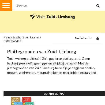
Menu
Wandelen
Stadswandelingen
Fietsen
Met de auto
Home
/
Brochures en kaarten
/
Nederlands
Plattegronden
Visvergunningen
Plattegronden van Zuid-Limburg
Toch wel erg praktisch! Zo'n papieren plattegrond. Geen
Brochures en kaarten
batterij, geen wifi, geen gps en altijd bij de hand! Met de
Plattegronden
plattegronden van Zuid-Limburg bereid je je dagje wandelen,
Uit de streek
fietsen, wielrennen, mountainbiken of paardrijden extra goed
voor.
Spellen
Streekpakketten
AANBIEDING
Kerstpakketten
Ansichtkaarten