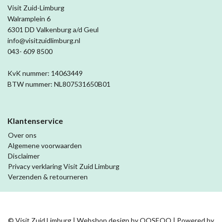
Visit Zuid-Limburg
Walramplein 6
6301 DD Valkenburg a/d Geul
info@visitzuidlimburg.nl
043- 609 8500
KvK nummer: 14063449
BTW nummer: NL807531650B01
Klantenservice
Over ons
Algemene voorwaarden
Disclaimer
Privacy verklaring Visit Zuid Limburg
Verzenden & retourneren
© Visit Zuid Limburg | Webshop design by
OOSEOO
| Powered by