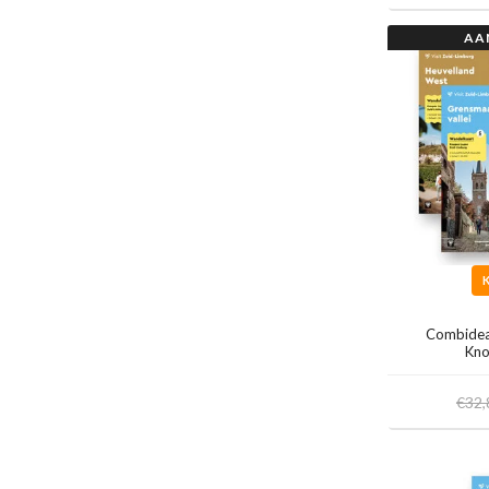
AA
Combidea
Kno
€32