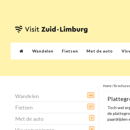
Wandelen
Fietsen
Met de auto
Vis
Home
/
Brochures
Wandelen
66
Platteg
Fietsen
37
Toch wel erg
de plattegro
Met de auto
3
paardrijden 
4