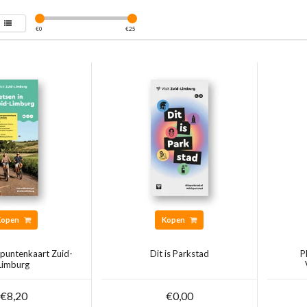
€
0
€
25
Kopen
Kopen
puntenkaart Zuid-
Dit is Parkstad
P
Limburg
€8,20
€0,00