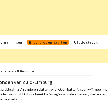
vergunningen
Brochures en kaarten
Uit de streek
 en kaarten
/
Plattegronden
ronden van Zuid-Limburg
 praktisch! Zo'n papieren plattegrond. Geen batterij, geen wifi, geen gps
nden van Zuid-Limburg bereid je je dagje wandelen, fietsen, wielrennen
extra goed voor.