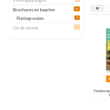
Visvergunningen
Brochures en kaarten
22
Plattegronden
16
Uit de streek
14
Fietsknoop