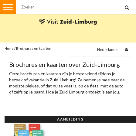
Menu
Wandelen
Stadswandelingen
Fietsen
Met de auto
Home
/
Brochures en kaarten
Nederlands
Visvergunningen
Brochures en kaarten over Zuid-Limburg
Onze brochures en kaarten zijn je beste vriend tijdens je
Brochures en kaarten
bezoek of vakantie in Zuid-Limburg! Ze nemen je mee naar de
mooiste plekjes, of dat nu te voet is, op de fiets, met de auto
Plattegronden
Uit de streek
of zelfs op je paard. Hoe je Zuid-Limburg ontdekt is aan jou.
Spellen
Streekpakketten
AANBIEDING
Kerstpakketten
Ansichtkaarten