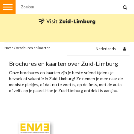
Menu
Wandelen
Stadswandelingen
Fietsen
Met de auto
Home
/
Brochures en kaarten
Nederlands
Visvergunningen
Brochures en kaarten over Zuid-Limburg
Onze brochures en kaarten zijn je beste vriend tijdens je
Brochures en kaarten
bezoek of vakantie in Zuid-Limburg! Ze nemen je mee naar de
mooiste plekjes, of dat nu te voet is, op de fiets, met de auto
Plattegronden
Uit de streek
of zelfs op je paard. Hoe je Zuid-Limburg ontdekt is aan jou.
Spellen
Streekpakketten
Kerstpakketten
Ansichtkaarten