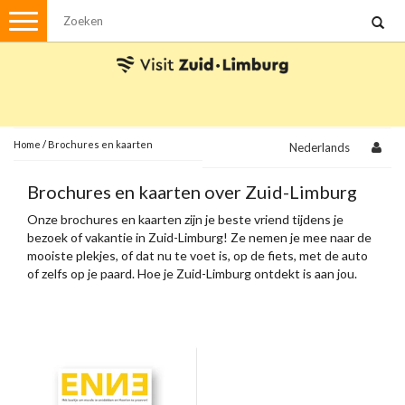
Menu
Wandelen
Stadswandelingen
Fietsen
Met de auto
Home
/
Brochures en kaarten
Nederlands
Visvergunningen
Brochures en kaarten over Zuid-Limburg
Onze brochures en kaarten zijn je beste vriend tijdens je
Brochures en kaarten
bezoek of vakantie in Zuid-Limburg! Ze nemen je mee naar de
mooiste plekjes, of dat nu te voet is, op de fiets, met de auto
Plattegronden
Uit de streek
of zelfs op je paard. Hoe je Zuid-Limburg ontdekt is aan jou.
Spellen
Streekpakketten
Kerstpakketten
Ansichtkaarten