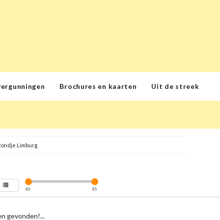
vergunningen
Brochures en kaarten
Uit de streek
Rondje Limburg
€
0
€
5
n gevonden!...