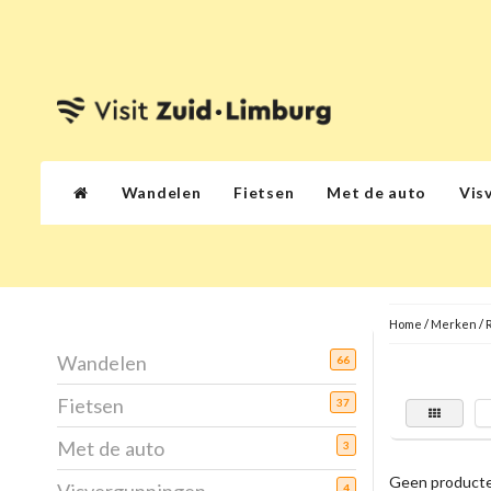
Wandelen
Fietsen
Met de auto
Vis
Home
/
Merken
/
Wandelen
66
Fietsen
37
Met de auto
3
Geen producte
4