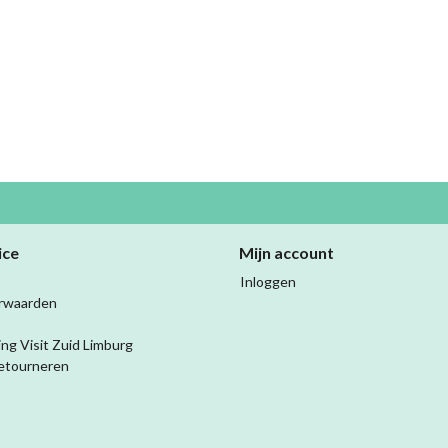
ice
Mijn account
Inloggen
rwaarden
ing Visit Zuid Limburg
etourneren