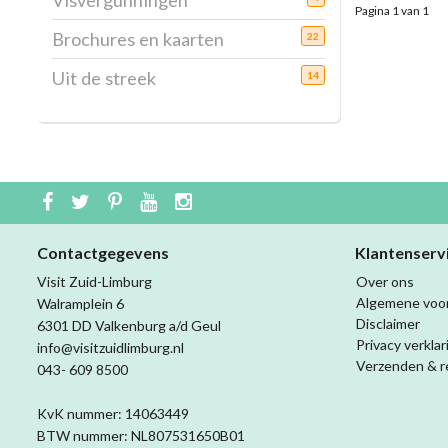
Visvergunningen
Pagina 1 van 1
Brochures en kaarten
22
Uit de streek
14
Contactgegevens
Klantenserv
Visit Zuid-Limburg
Over ons
Algemene voo
Walramplein 6
Disclaimer
6301 DD Valkenburg a/d Geul
Privacy verklar
info@visitzuidlimburg.nl
Verzenden & r
043- 609 8500
KvK nummer: 14063449
BTW nummer: NL807531650B01