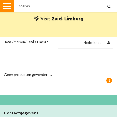
Menu
Wandelen
Stadswandelingen
Fietsen
Met de auto
Home
/
Merken
/
Rondje Limburg
Nederlands
Visvergunningen
Brochures en kaarten
Geen producten gevonden!...
Plattegronden
Uit de streek
1
Spellen
Streekpakketten
Kerstpakketten
Contactgegevens
Ansichtkaarten