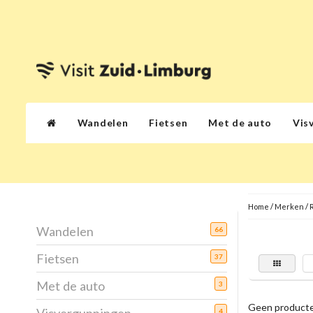
Wandelen
Fietsen
Met de auto
Vis
Home
/
Merken
/
Wandelen
66
Fietsen
37
Met de auto
3
Geen producte
4