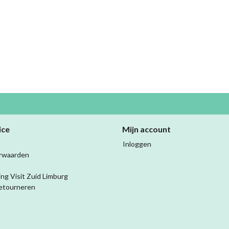
ice
Mijn account
Inloggen
rwaarden
ing Visit Zuid Limburg
etourneren