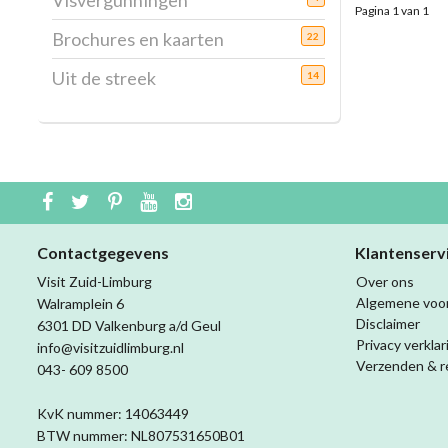
Visvergunningen
Pagina 1 van 1
Brochures en kaarten
22
Uit de streek
14
Contactgegevens
Klantenserv
Visit Zuid-Limburg
Over ons
Algemene voo
Walramplein 6
Disclaimer
6301 DD Valkenburg a/d Geul
Privacy verklar
info@visitzuidlimburg.nl
Verzenden & r
043- 609 8500
KvK nummer: 14063449
BTW nummer: NL807531650B01