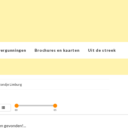
vergunningen
Brochures en kaarten
Uit de streek
Rondje Limburg
€
0
€
5
n gevonden!...