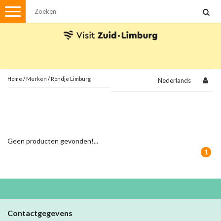
Menu
Wandelen
Stadswandelingen
Fietsen
Met de auto
Home
/
Merken
/
Rondje Limburg
Nederlands
Visvergunningen
Brochures en kaarten
Geen producten gevonden!...
Plattegronden
Uit de streek
1
Spellen
Streekpakketten
Kerstpakketten
Contactgegevens
Ansichtkaarten