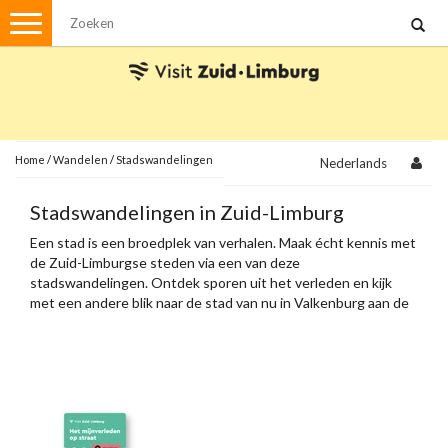
Menu
Wandelen
Stadswandelingen
Fietsen
Met de auto
Home
/
Wandelen
/
Stadswandelingen
Nederlands
Visvergunningen
Stadswandelingen in Zuid-Limburg
Een stad is een broedplek van verhalen. Maak écht kennis met
Brochures en kaarten
de Zuid-Limburgse steden via een van deze
stadswandelingen. Ontdek sporen uit het verleden en kijk
Plattegronden
Uit de streek
met een andere blik naar de stad van nu in Valkenburg aan de
Geul, Heerlen, Sittard, Meerssen en Maastricht.
Spellen
Streekpakketten
Kerstpakketten
Ansichtkaarten