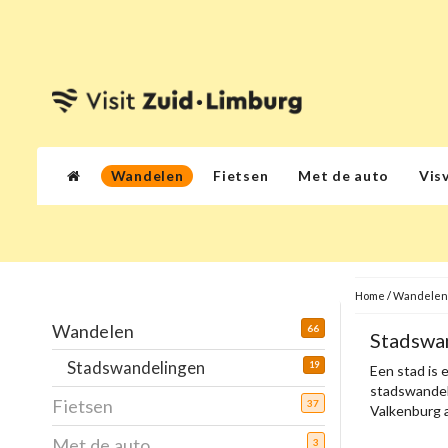
Wandelen
Fietsen
Met de auto
Vis
Home
/
Wandelen
Wandelen
66
Stadswan
Stadswandelingen
19
Een stad is 
stadswandeli
Fietsen
37
Valkenburg a
Met de auto
3