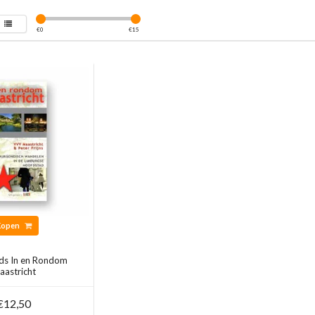
€
0
€
15
Kopen
ds In en Rondom
aastricht
€12,50