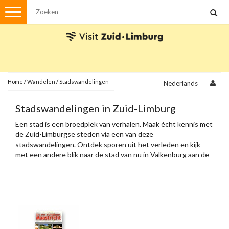
Menu
Wandelen
Stadswandelingen
Fietsen
Met de auto
Home
/
Wandelen
/
Stadswandelingen
Nederlands
Visvergunningen
Stadswandelingen in Zuid-Limburg
Een stad is een broedplek van verhalen. Maak écht kennis met
Brochures en kaarten
de Zuid-Limburgse steden via een van deze
stadswandelingen. Ontdek sporen uit het verleden en kijk
Plattegronden
Uit de streek
met een andere blik naar de stad van nu in Valkenburg aan de
Geul, Heerlen, Sittard, Meerssen en Maastricht.
Spellen
Streekpakketten
Kerstpakketten
Ansichtkaarten