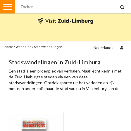
Menu
Wandelen
Stadswandelingen
Fietsen
Met de auto
Home
/
Wandelen
/
Stadswandelingen
Nederlands
Visvergunningen
Stadswandelingen in Zuid-Limburg
Een stad is een broedplek van verhalen. Maak écht kennis met
Brochures en kaarten
de Zuid-Limburgse steden via een van deze
stadswandelingen. Ontdek sporen uit het verleden en kijk
Plattegronden
Uit de streek
met een andere blik naar de stad van nu in Valkenburg aan de
Geul, Heerlen, Sittard, Meerssen en Maastricht.
Spellen
Streekpakketten
Kerstpakketten
Ansichtkaarten