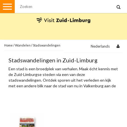
Menu
Wandelen
Stadswandelingen
Fietsen
Met de auto
Home
/
Wandelen
/
Stadswandelingen
Nederlands
Visvergunningen
Stadswandelingen in Zuid-Limburg
Een stad is een broedplek van verhalen. Maak écht kennis met
Brochures en kaarten
de Zuid-Limburgse steden via een van deze
stadswandelingen. Ontdek sporen uit het verleden en kijk
Plattegronden
Uit de streek
met een andere blik naar de stad van nu in Valkenburg aan de
Geul, Heerlen, Sittard, Meerssen en Maastricht.
Spellen
Streekpakketten
Kerstpakketten
Ansichtkaarten