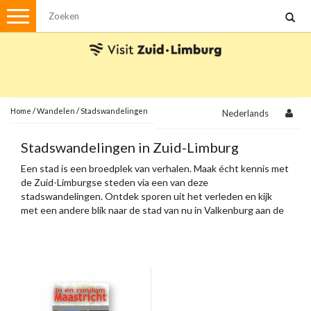
Menu
Wandelen
Stadswandelingen
Fietsen
Met de auto
Home
/
Wandelen
/
Stadswandelingen
Nederlands
Visvergunningen
Stadswandelingen in Zuid-Limburg
Een stad is een broedplek van verhalen. Maak écht kennis met
Brochures en kaarten
de Zuid-Limburgse steden via een van deze
stadswandelingen. Ontdek sporen uit het verleden en kijk
Plattegronden
Uit de streek
met een andere blik naar de stad van nu in Valkenburg aan de
Geul, Heerlen, Sittard, Meerssen en Maastricht.
Spellen
Streekpakketten
Kerstpakketten
Ansichtkaarten