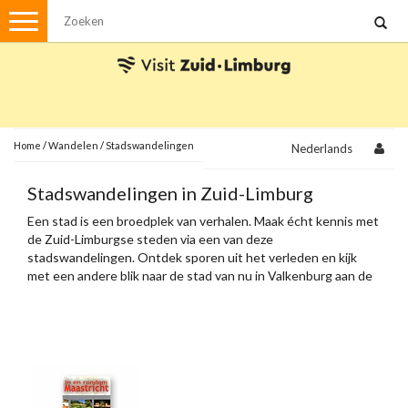
Menu
Wandelen
Stadswandelingen
Fietsen
Met de auto
Home
/
Wandelen
/
Stadswandelingen
Nederlands
Visvergunningen
Stadswandelingen in Zuid-Limburg
Een stad is een broedplek van verhalen. Maak écht kennis met
Brochures en kaarten
de Zuid-Limburgse steden via een van deze
stadswandelingen. Ontdek sporen uit het verleden en kijk
Plattegronden
Uit de streek
met een andere blik naar de stad van nu in Valkenburg aan de
Geul, Heerlen, Sittard, Meerssen en Maastricht.
Spellen
Streekpakketten
Kerstpakketten
Ansichtkaarten