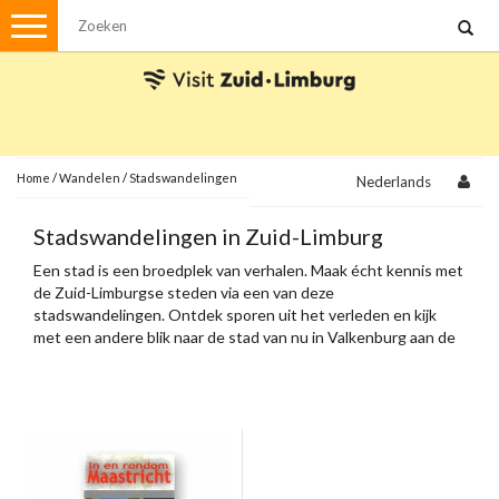
Menu
Wandelen
Stadswandelingen
Fietsen
Met de auto
Home
/
Wandelen
/
Stadswandelingen
Nederlands
Visvergunningen
Stadswandelingen in Zuid-Limburg
Een stad is een broedplek van verhalen. Maak écht kennis met
Brochures en kaarten
de Zuid-Limburgse steden via een van deze
stadswandelingen. Ontdek sporen uit het verleden en kijk
Plattegronden
Uit de streek
met een andere blik naar de stad van nu in Valkenburg aan de
Geul, Heerlen, Sittard, Meerssen en Maastricht.
Spellen
Streekpakketten
Kerstpakketten
Ansichtkaarten