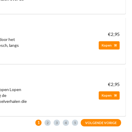
€2,95
door het
esch, langs
Kopen
€2,95
Knopen Lopen
g de
Kopen
elverhalen die
1
2
3
4
5
VOLGENDE VORIGE