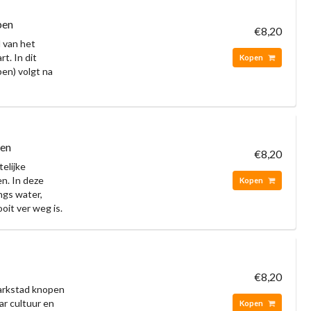
pen
€8,20
 van het
t. In dit
Kopen
pen) volgt na
pen
€8,20
elijke
n. In deze
Kopen
ngs water,
oit ver weg is.
€8,20
Parkstad knopen
ar cultuur en
Kopen