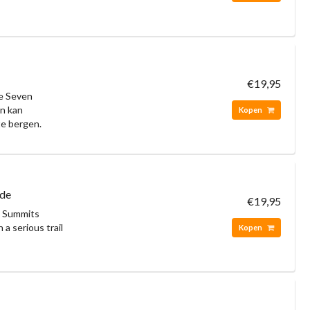
€19,95
de Seven
en kan
Kopen
te bergen.
ide
€19,95
n Summits
 a serious trail
Kopen