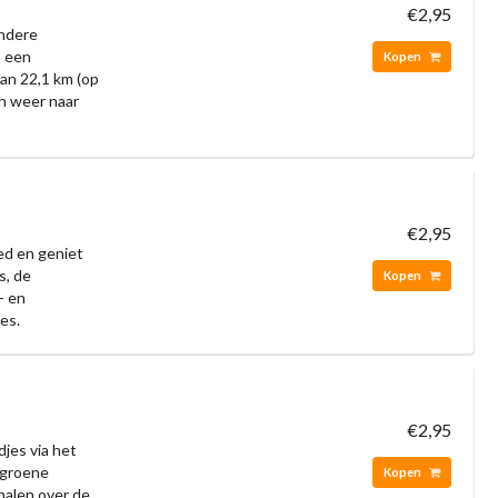
€2,95
ondere
s een
Kopen
van 22,1 km (op
en weer naar
€2,95
ed en geniet
s, de
Kopen
- en
es.
€2,95
djes via het
 groene
Kopen
halen over de