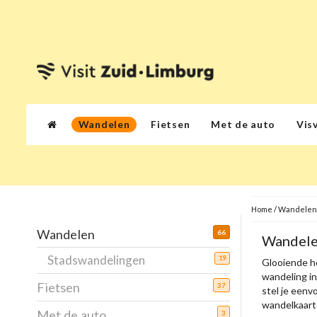
Wandelen
Fietsen
Met de auto
Vis
Home
/
Wandelen
Wandelen
66
Wandele
Stadswandelingen
19
Glooiende h
wandeling i
Fietsen
37
stel je eenv
wandelkaarte
Met de auto
3