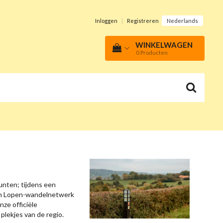
Inloggen
|
Registreren
Nederlands
WINKELWAGEN
0
Producten
nten; tijdens een
pen Lopen-wandelnetwerk
ze officiële
lekjes van de regio.