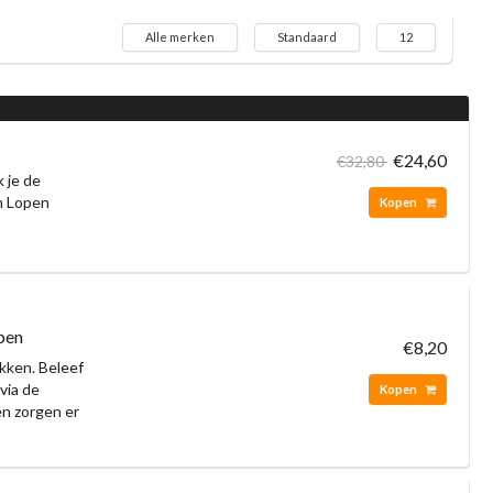
Alle merken
Standaard
12
€24,60
€32,80
 je de
en Lopen
Kopen
pen
€8,20
ekken. Beleef
via de
Kopen
n zorgen er