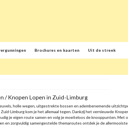
vergunningen
Brochures en kaarten
Uit de streek
n / Knopen Lopen in Zuid-Limburg
euvels, holle wegen, uitgestrekte bossen en adembenemende uitzichtpu
n Zuid-Limburg kom je het allemaal tegen. Dankzij het vernieuwde Kno
oudig je eigen route samen en volg je moeiteloos de knooppunten. Met on
n en zorgvuldig samengestelde themaroutes ontdek je de allermooiste p