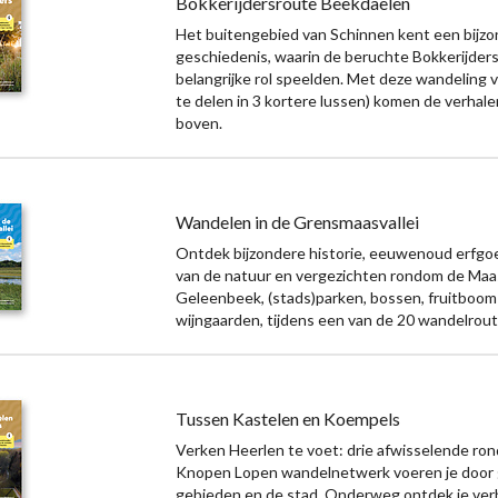
Bokkerijdersroute Beekdaelen
Het buitengebied van Schinnen kent een bijz
geschiedenis, waarin de beruchte Bokkerijder
belangrijke rol speelden. Met deze wandeling 
te delen in 3 kortere lussen) komen de verhal
boven.
Wandelen in de Grensmaasvallei
Ontdek bijzondere historie, eeuwenoud erfgo
van de natuur en vergezichten rondom de Maa
Geleenbeek, (stads)parken, bossen, fruitboom
wijngaarden, tijdens een van de 20 wandelrout
Tussen Kastelen en Koempels
Verken Heerlen te voet: drie afwisselende ron
Knopen Lopen wandelnetwerk voeren je door
gebieden en de stad. Onderweg ontdek je ver