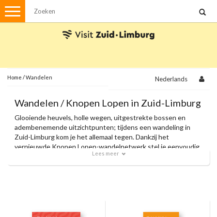
Menu
Wandelen
Stadswandelingen
Fietsen
Met de auto
Home
/
Wandelen
Nederlands
Visvergunningen
Wandelen / Knopen Lopen in Zuid-Limburg
Glooiende heuvels, holle wegen, uitgestrekte bossen en
Brochures en kaarten
adembenemende uitzichtpunten; tijdens een wandeling in
Zuid-Limburg kom je het allemaal tegen. Dankzij het
Plattegronden
Uit de streek
vernieuwde Knopen Lopen-wandelnetwerk stel je eenvoudig
Lees meer
je eigen route samen en volg je moeiteloos de knooppunten.
Spellen
Met onze officiële wandelkaarten en zorgvuldig
samengestelde themaroutes ontdek je de allermooiste
plekjes van de regio.
Streekpakketten
Kerstpakketten
Ansichtkaarten