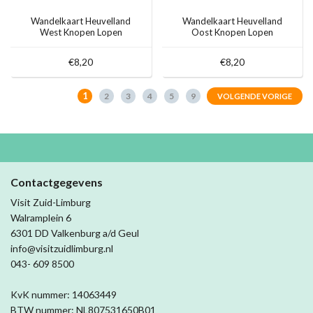
Wandelkaart Heuvelland
Wandelkaart Heuvelland
West Knopen Lopen
Oost Knopen Lopen
€8,20
€8,20
1
2
3
4
5
9
VOLGENDE VORIGE
Contactgegevens
Visit Zuid-Limburg
Walramplein 6
6301 DD Valkenburg a/d Geul
info@visitzuidlimburg.nl
043- 609 8500
KvK nummer: 14063449
BTW nummer: NL807531650B01