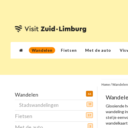
Wandelen
Fietsen
Met de auto
Vis
Home
/
Wandelen
Wandelen
66
Wandele
Stadswandelingen
19
Glooiende h
wandeling i
Fietsen
37
stel je eenv
wandelkaarte
Met de auto
3