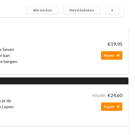
Alle merken
Meest bekeken
6
€19,95
de Seven
en kan
Kopen
te bergen.
€24,60
€32,80
 je de
en Lopen
Kopen