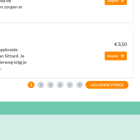
via de
Kopen
n zorgen er
€3,50
tgebreide
n Sittard. Je
Kopen
erweg krijg je
t.
1
2
3
4
5
9
VOLGENDE VORIGE