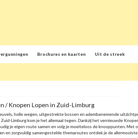
vergunningen
Brochures en kaarten
Uit de streek
n / Knopen Lopen in Zuid-Limburg
euvels, holle wegen, uitgestrekte bossen en adembenemende uitzichtpu
n Zuid-Limburg kom je het allemaal tegen. Dankzij het vernieuwde Kno
oudig je eigen route samen en volg je moeiteloos de knooppunten. Met on
n en zorgvuldig samengestelde themaroutes ontdek je de allermooiste p