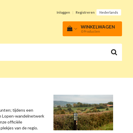
Inloggen
|
Registreren
Nederlands
WINKELWAGEN
0
Producten
nten; tijdens een
pen Lopen-wandelnetwerk
ze officiële
lekjes van de regio.