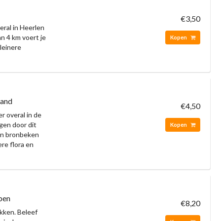
€3,50
ral in Heerlen
n 4 km voert je
Kopen
kleinere
land
€4,50
r overal in de
gen door dit
Kopen
 en bronbeken
re flora en
pen
€8,20
ekken. Beleef