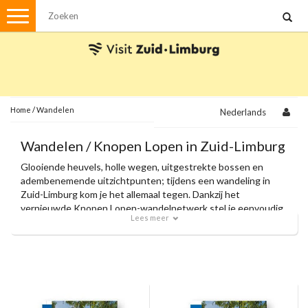
Menu
Wandelen
Stadswandelingen
Fietsen
Met de auto
Home
/
Wandelen
Nederlands
Visvergunningen
Wandelen / Knopen Lopen in Zuid-Limburg
Glooiende heuvels, holle wegen, uitgestrekte bossen en
Brochures en kaarten
adembenemende uitzichtpunten; tijdens een wandeling in
Zuid-Limburg kom je het allemaal tegen. Dankzij het
Plattegronden
Uit de streek
vernieuwde Knopen Lopen-wandelnetwerk stel je eenvoudig
Lees meer
je eigen route samen en volg je moeiteloos de knooppunten.
Spellen
Met onze officiële wandelkaarten en zorgvuldig
samengestelde themaroutes ontdek je de allermooiste
plekjes van de regio.
Streekpakketten
Kerstpakketten
Ansichtkaarten