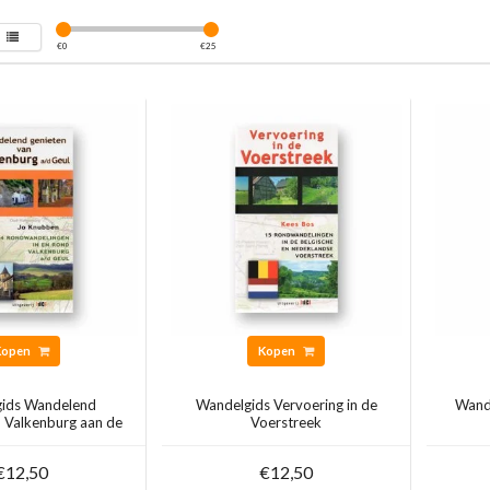
€
0
€
25
Kopen
Kopen
ids Wandelend
Wandelgids Vervoering in de
Wande
n Valkenburg aan de
Voerstreek
Geul
€12,50
€12,50