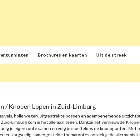
vergunningen
Brochures en kaarten
Uit de streek
n / Knopen Lopen in Zuid-Limburg
euvels, holle wegen, uitgestrekte bossen en adembenemende uitzichtpu
n Zuid-Limburg kom je het allemaal tegen. Dankzij het vernieuwde Kno
oudig je eigen route samen en volg je moeiteloos de knooppunten. Met on
n en zorgvuldig samengestelde themaroutes ontdek je de allermooiste p