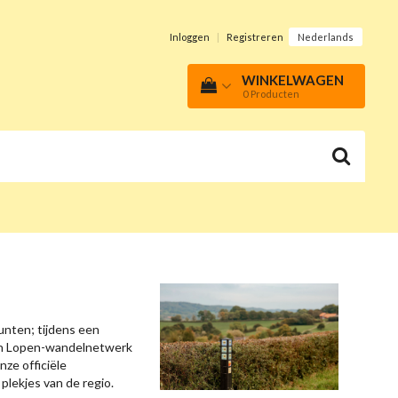
Inloggen
|
Registreren
Nederlands
WINKELWAGEN
0
Producten
nten; tijdens een
pen Lopen-wandelnetwerk
ze officiële
lekjes van de regio.