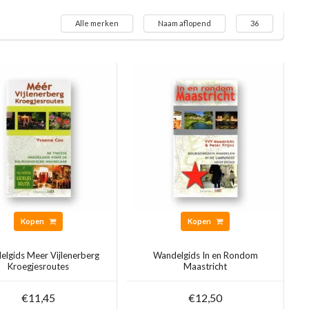
Alle merken
Naam aflopend
36
Kopen
Kopen
lgids Meer Vijlenerberg
Wandelgids In en Rondom
Kroegjesroutes
Maastricht
€11,45
€12,50