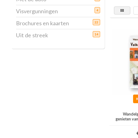
Visvergunningen
4
Brochures en kaarten
22
Uit de streek
14
Wandelg
genieten va