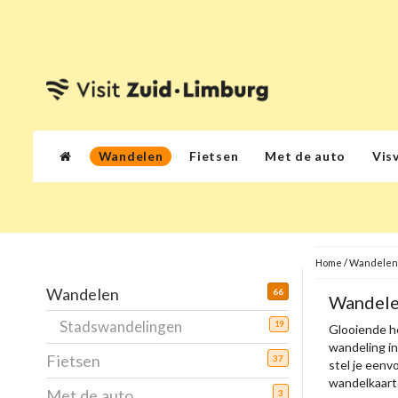
Wandelen
Fietsen
Met de auto
Vis
Home
/
Wandelen
Wandelen
66
Wandele
Stadswandelingen
19
Glooiende h
wandeling i
Fietsen
37
stel je eenv
wandelkaarte
Met de auto
3