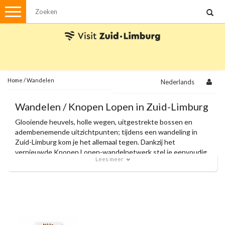
Menu
Wandelen
Stadswandelingen
Fietsen
Met de auto
Home
/
Wandelen
Nederlands
Visvergunningen
Wandelen / Knopen Lopen in Zuid-Limburg
Glooiende heuvels, holle wegen, uitgestrekte bossen en
Brochures en kaarten
adembenemende uitzichtpunten; tijdens een wandeling in
Zuid-Limburg kom je het allemaal tegen. Dankzij het
Plattegronden
Uit de streek
vernieuwde Knopen Lopen-wandelnetwerk stel je eenvoudig
Lees meer
je eigen route samen en volg je moeiteloos de knooppunten.
Spellen
Met onze officiële wandelkaarten en zorgvuldig
samengestelde themaroutes ontdek je de allermooiste
plekjes van de regio.
Streekpakketten
Kerstpakketten
Ansichtkaarten