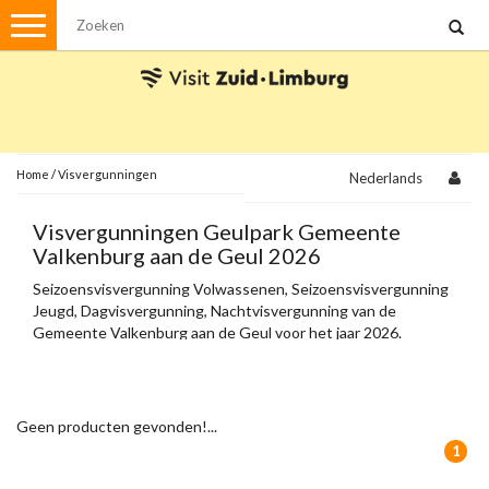
Menu
Wandelen
Stadswandelingen
Fietsen
Met de auto
Home
/
Visvergunningen
Nederlands
Visvergunningen
Visvergunningen Geulpark Gemeente
Valkenburg aan de Geul 2026
Brochures en kaarten
Seizoensvisvergunning Volwassenen, Seizoensvisvergunning
Jeugd, Dagvisvergunning, Nachtvisvergunning van de
Plattegronden
Uit de streek
Gemeente Valkenburg aan de Geul voor het jaar 2026.
Spellen
Streekpakketten
Geen producten gevonden!...
Kerstpakketten
1
Ansichtkaarten