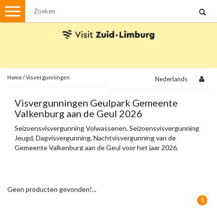
Menu
Wandelen
Stadswandelingen
Fietsen
Met de auto
Home
/
Visvergunningen
Nederlands
Visvergunningen
Visvergunningen Geulpark Gemeente
Valkenburg aan de Geul 2026
Brochures en kaarten
Seizoensvisvergunning Volwassenen, Seizoensvisvergunning
Jeugd, Dagvisvergunning, Nachtvisvergunning van de
Plattegronden
Uit de streek
Gemeente Valkenburg aan de Geul voor het jaar 2026.
Spellen
Streekpakketten
Geen producten gevonden!...
Kerstpakketten
1
Ansichtkaarten