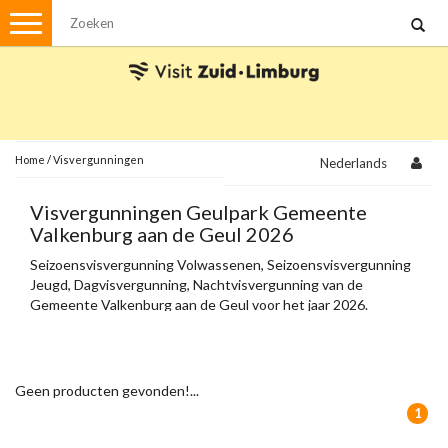
Menu
Wandelen
Stadswandelingen
Fietsen
Met de auto
Home
/
Visvergunningen
Nederlands
Visvergunningen
Visvergunningen Geulpark Gemeente
Valkenburg aan de Geul 2026
Brochures en kaarten
Seizoensvisvergunning Volwassenen, Seizoensvisvergunning
Jeugd, Dagvisvergunning, Nachtvisvergunning van de
Plattegronden
Uit de streek
Gemeente Valkenburg aan de Geul voor het jaar 2026.
Spellen
Streekpakketten
Geen producten gevonden!...
Kerstpakketten
1
Ansichtkaarten