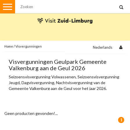
Menu
Wandelen
Stadswandelingen
Fietsen
Met de auto
Home
/
Visvergunningen
Nederlands
Visvergunningen
Visvergunningen Geulpark Gemeente
Valkenburg aan de Geul 2026
Brochures en kaarten
Seizoensvisvergunning Volwassenen, Seizoensvisvergunning
Jeugd, Dagvisvergunning, Nachtvisvergunning van de
Plattegronden
Uit de streek
Gemeente Valkenburg aan de Geul voor het jaar 2026.
Spellen
Streekpakketten
Geen producten gevonden!...
Kerstpakketten
1
Ansichtkaarten